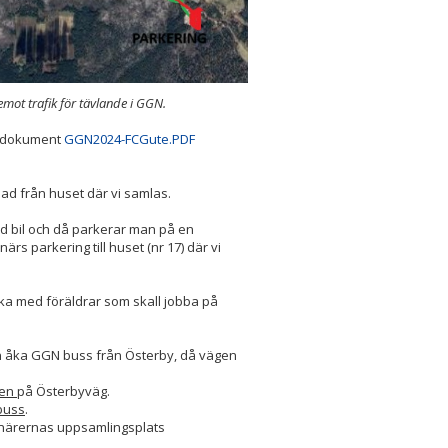
mot trafik för tävlande i GGN.
i dokument
GGN2024-FCGute.PDF
nad från huset där vi samlas.
d bil och då parkerar man på en
närs parkering till huset (nr 17) där vi
ka med föräldrar som skall jobba på
 åka GGN buss från Österby, då vägen
len
på Österbyväg.
buss
.
tionärernas uppsamlingsplats