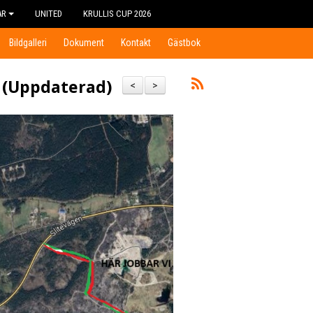
AR
UNITED
KRULLIS CUP 2026
Bildgalleri
Dokument
Kontakt
Gästbok
 (Uppdaterad)
<
>