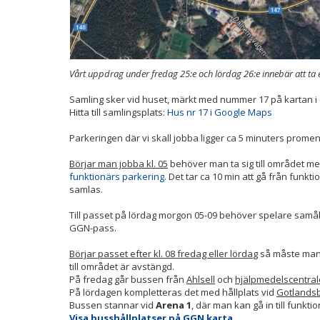
Vårt uppdrag under fredag 25:e och lördag 26:e innebär att ta e
Samling sker vid huset, märkt med nummer 17 på kartan 
Hitta till samlingsplats:
Hus nr 17 i Google Maps
Parkeringen där vi skall jobba ligger ca 5 minuters prome
Börjar man jobba kl. 05
behöver man ta sig till området me
funktionärs parkering
. Det tar ca 10 min att gå från funktio
samlas.
Till passet på lördag morgon 05-09 behöver spelare samå
GGN-pass.
Börjar passet efter kl. 08 fredag eller lörda
g så måste man
till området är avstängd.
På fredag går bussen från
Ahlsell
och
hjälpmedelscentra
På lördagen kompletteras det med hållplats vid
Gotlands
Bussen stannar vid
Arena 1
, där man kan gå in till funk
Visa busshållplatser på GGN karta