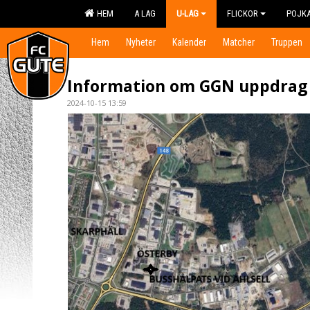
HEM
A LAG
U-LAG
FLICKOR
POJK
Hem
Nyheter
Kalender
Matcher
Truppen
Information om GGN uppdrag
2024-10-15 13:59