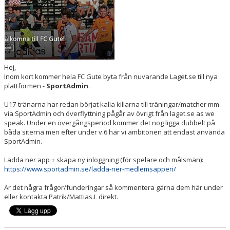
Hej,
Inom kort kommer hela FC Gute byta från nuvarande Laget.se till nya
plattformen -
SportAdmin
.
U17-tränarna har redan börjat kalla killarna till träningar/matcher mm
via SportAdmin och överflyttning pågår av övrigt från laget.se as we
speak. Under en övergångsperiod kommer det nog ligga dubbelt på
båda siterna men efter under v.6 har vi ambitonen att endast använda
SportAdmin.
Ladda ner app + skapa ny inloggning (för spelare och målsmän):
https://www.sportadmin.se/ladda-ner-medlemsappen/
Är det några frågor/funderingar så kommentera gärna dem här under
eller kontakta Patrik/Mattias.L direkt.