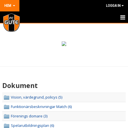
HEM
LOGGA IN
HEM
NYHETER
OM KLUBBEN
KONTAKT
KALENDER
Dokument
DOKUMENT
Vision, värdegrund, policys (5)
VÅRA LAG/TRÄNARE
Funktionärsbeskrivningar Match (6)
MATCHER
Förenings domare (3)
Spelarutbildningsplan (6)
BILDGALLERI