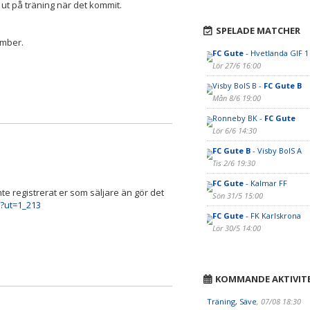
s ut på träning när det kommit.
SPELADE MATCHER
vember.
FC Gute
- Hvetlanda GIF 1
Lör 27/6 16:00
Visby BoIS B -
FC Gute B
Mån 8/6 19:00
Ronneby BK -
FC Gute
Lör 6/6 14:30
FC Gute B
- Visby BoIS A
Tis 2/6 19:30
FC Gute
- Kalmar FF
te registrerat er som säljare än gör det
Sön 31/5 15:00
Q?ut=1_213
FC Gute
- FK Karlskrona
Lör 30/5 14:00
KOMMANDE AKTIVIT
Träning, Säve
, 07/08 18:30