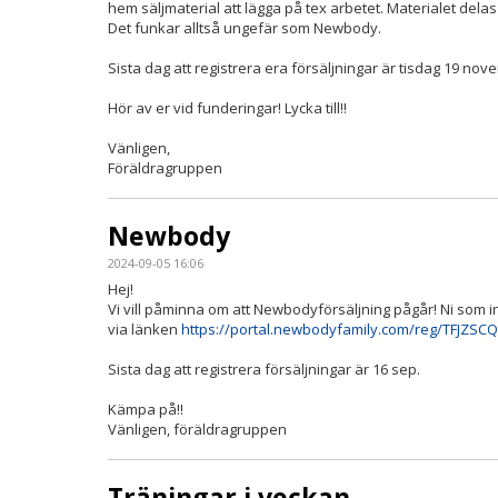
hem säljmaterial att lägga på tex arbetet. Materialet dela
Det funkar alltså ungefär som Newbody.
Sista dag att registrera era försäljningar är tisdag 19 no
Hör av er vid funderingar! Lycka till!!
Vänligen,
Föräldragruppen
Newbody
2024-09-05 16:06
Hej!
Vi vill påminna om att Newbodyförsäljning pågår! Ni som in
via länken
https://portal.newbodyfamily.com/reg/TFJZSC
Sista dag att registrera försäljningar är 16 sep.
Kämpa på!!
Vänligen, föräldragruppen
Träningar i veckan