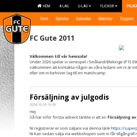
HEM
A LAG
U-LAG
FLICKOR
POJK
Hem
Nyheter
Kalender
Matcher
Truppen
FC Gute 2011
Välkommen till vår hemsida!
Under 2026 spelar vi seriespel i Småland/Blekinge (P15 Eli
välkommen att kontakta någon av våra ledare om ni är in
eller om ni behöver lag till en matchcamp.
Försäljning av julgodis
2024-10-29 19:30
Hej
Så här inför första advent tänkte vi att en
försäljning av
Ni registrerar er som säljare via denna länk
https://super
Ni kan sedan sälja via webbshopen som ni får tillgång till 