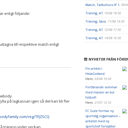
Match, Tallbohovs IP 1
, 09/0
r enligt följande:
Träning, A7
, 10/08 18:30
Träning, Säve
, 11/08 19:30
Träning, A7
, 12/08 17:30
Träning, A7
, 14/08 16:30
uttagna till respektive match enligt
NYHETER FRÅN FÖRE
Fin artikel i
HelaGotland
Hem
,
03/08 10:50
Fortfarande sommar
med massor av kul
Newbody.
fotboll!
ylla på lagkassan igen så det kan bli fler
Hem
,
27/07 12:16
FC Gute formar ny
sportslig organisation –
wbodyfamily.com/reg/TFJZSCQ
arbetet med ny
sportchef fortsätter
 på träning under veckan.