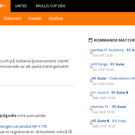
AR
UNITED
KRULLIS CUP 2026
Dokument
Kontakt
Gästbok
KOMMANDE MATCHE
Järfälla FF Academy -
FC G
Sön 9/8 13:00
t) och på Gotland (Juniorserien). Varmt
IFK Berga -
FC Gute
tresserade av att spela träningsmatch
Lör 15/8 14:00
FC Gute
- Oskarshamns AI
Lör 22/8 15:00
FC Gute A -
FC Gute B
Mån 24/8 19:00
Kalmar FF -
FC Gute
Sön 30/8 14:00
 julgodis
vore passande.
FC Gute B
- IFK Visby
pengen.se/anslut?id=1176
Mån 31/8 19:30
när ni registrerat er. Ni kommer också få