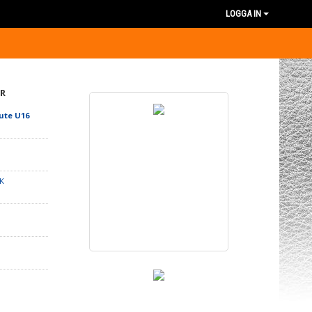
LOGGA IN
R
ute U16
K