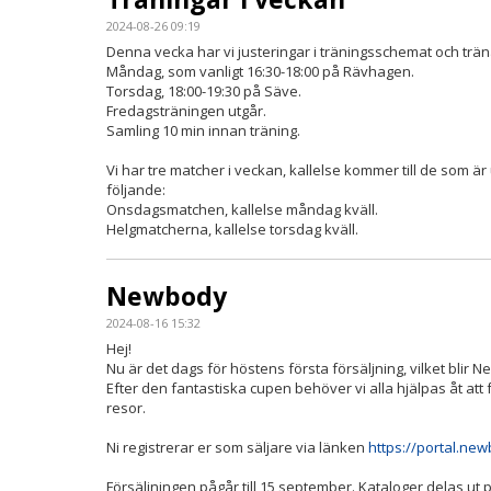
2024-08-26 09:19
Denna vecka har vi justeringar i träningsschemat och träna
Måndag, som vanligt 16:30-18:00 på Rävhagen.
Torsdag, 18:00-19:30 på Säve.
Fredagsträningen utgår.
Samling 10 min innan träning.
Vi har tre matcher i veckan, kallelse kommer till de som är 
följande:
Onsdagsmatchen, kallelse måndag kväll.
Helgmatcherna, kallelse torsdag kväll.
Newbody
2024-08-16 15:32
Hej!
Nu är det dags för höstens första försäljning, vilket blir 
Efter den fantastiska cupen behöver vi alla hjälpas åt att f
resor.
Ni registrerar er som säljare via länken
https://portal.ne
Försäljningen pågår till 15 september. Kataloger delas ut