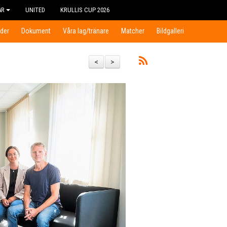
AR
UNITED
KRULLIS CUP 2026
der
Dokument
Våra lag/tränare
Matcher
Bildgalleri
<
>