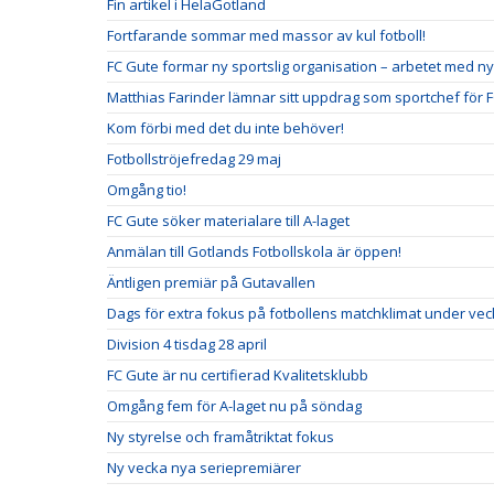
Fin artikel i HelaGotland
Fortfarande sommar med massor av kul fotboll!
FC Gute formar ny sportslig organisation – arbetet med ny
Matthias Farinder lämnar sitt uppdrag som sportchef för 
Kom förbi med det du inte behöver!
Fotbollströjefredag 29 maj
Omgång tio!
FC Gute söker materialare till A-laget
Anmälan till Gotlands Fotbollskola är öppen!
Äntligen premiär på Gutavallen
Dags för extra fokus på fotbollens matchklimat under vec
Division 4 tisdag 28 april
FC Gute är nu certifierad Kvalitetsklubb
Omgång fem för A-laget nu på söndag
Ny styrelse och framåtriktat fokus
Ny vecka nya seriepremiärer