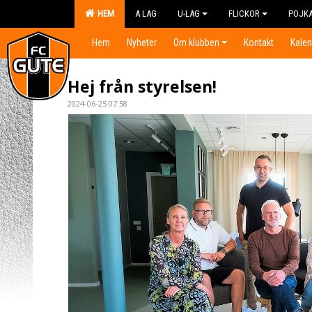
HEM
A LAG
U-LAG
FLICKOR
POJK
Hem
Nyheter
Om klubben
Kontakt
Kalen
Hej från styrelsen!
2024-06-25 07:58