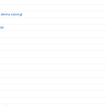
ver denna säsong!
GGN