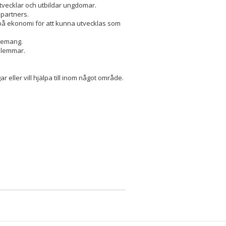
utvecklar och utbildar ungdomar.
partners.
 på ekonomi för att kunna utvecklas som
gemang.
dlemmar.
 eller vill hjälpa till inom något område.