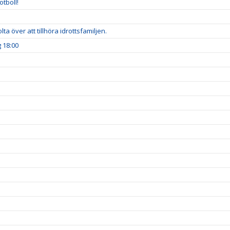
tboll!
ta över att tillhöra idrottsfamiljen.
 18:00