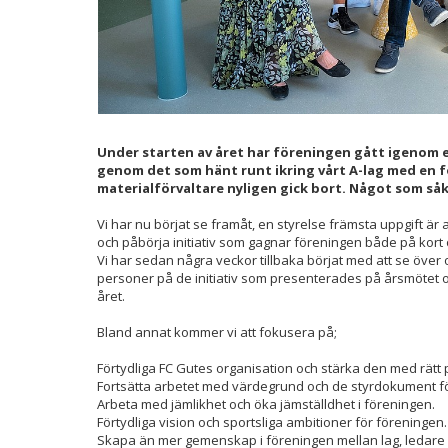
Under starten av året har föreningen gått igenom
genom det som hänt runt ikring vårt A-lag med en f
materialförvaltare nyligen gick bort. Något som såkl
Vi har nu börjat se framåt, en styrelse främsta uppgift är a
och påbörja initiativ som gagnar föreningen både på kort o
Vi har sedan några veckor tillbaka börjat med att se över
personer på de initiativ som presenterades på årsmötet 
året.
Bland annat kommer vi att fokusera på;
Förtydliga FC Gutes organisation och stärka den med rätt
Fortsätta arbetet med värdegrund och de styrdokument fö
Arbeta med jämlikhet och öka jämställdhet i föreningen.
Förtydliga vision och sportsliga ambitioner för föreningen.
Skapa än mer gemenskap i föreningen mellan lag, ledar