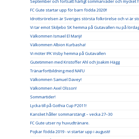
September och fortsatt härligt sommarväder och mycket fo
FC Gute startar upp för barn födda 2020!!
Idrottsrörelsen är Sveriges största folkrörelse och vi är stol
Vi tar emot Skiljebo SK hemma på Gutavallen nu på lördag
Välkommen Ismael El Mariji!
Välkommen Albion Kurbasha!
Vi möter IFK Visby hemma på Gutavallen
Gutetimmen med Kristoffer Ahl och Joakim Hägg
Tränarfortbildning med NAFU
Välkommen Samuel Davey!
Välkommen Axel Olsson!
Sommartider!
Lycka till på Gothia Cup P2011!
Kansliet håller sommarstängt – vecka 27–30
FC Gute utser ny huvudtränare.
Pojkar födda 2019 - vi startar upp i augusti!