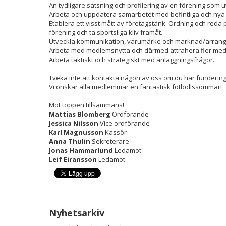
Än tydligare satsning och profilering av en förening som 
Arbeta och uppdatera samarbetet med befintliga och nya 
Etablera ett visst mått av företagstänk. Ordning och reda
förening och ta sportsliga kliv framåt.
Utveckla kommunikation, varumärke och marknad/arran
Arbeta med medlemsnytta och därmed attrahera fler me
Arbeta taktiskt och strategiskt med anläggningsfrågor.
Tveka inte att kontakta någon av oss om du har funderingar
Vi önskar alla medlemmar en fantastisk fotbollssommar!
Mot toppen tillsammans!
Mattias Blomberg
Ordförande
Jessica Nilsson
Vice ordförande
Karl Magnusson
Kassör
Anna Thulin
Sekreterare
Jonas Hammarlund
Ledamot
Leif Eiransson
Ledamot
Nyhetsarkiv