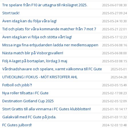
Tre spelare från F10 är uttagna till rikslägret 2025.
2025-06-07 08:30
Stort tack!
2025-05-27 09:24
Även idag kan du följa våra lag!
2025-05-24 10:30
Tid och plats för våra kommande matcher från 7 mot 7
2025-05-21 22:01
Även idag kan vi följa och stötta vårt lag!
2025-05-17 12:23
Missa inga fina erbjudanden ladda ner medlemsappen
2025-05-06 08:16
Nästa match blir på Visborgsvallen!
2025-05-06 08:00
Följ A-laget på bortaplan, lördag 3 maj
2025-05-03 08:15
Vårdnadshavare och spelare, varmt välkomna till FC Gute
2025-05-01
UTVECKLING I FOKUS - MÖT KRISTOFFER AHL
2025-04-28
Fotboll och jobb?!
2025-03-05 15:49
Nya roller tillsatta i FC Gute
2025-02-17 08:23
Destination Gotland Cup 2025
2025-02-05 12:09
Stort Grattis till alla vinnarna i FC Gutes klubblotteri!
2025-01-10 14:17
Galakväll med FC Gute på Joda.
2025-01-03 11:32
FC Gutes julbord!
2024-12-03 13:48