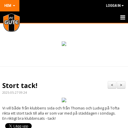
HEM
LOGGA IN
HEM
NYHETER
OM KLUBBEN
KONTAKT
KALENDER
Stort tack!
<
>
DOKUMENT
2025-05-27 09:24
VÅRA LAG/TRÄNARE
Vi vill både från klubbens sida och från Thomas och Ludvig på Tofta
rikta ett stort tack till alla er som var med på städdagen i söndags.
MATCHER
En riktigt bra klubbinsats - tack!
BILDGALLERI