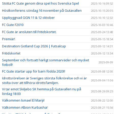
Stötta FC Gute genom dina spel hos Svenska Spel
2025-10-16 09:52
Höstkonferens söndag 16 november på Gutavallen
2025-10-15 20:05
Uppbyggnad GGN 11 & 12 oktober
2025-10-10 12:32
FC Gute F2010
2025-10-03 10:46
FC Gute är ansluten till Fritidskortet.
2025-09-24 13:48
Premiär!
2025-09-15 18:54
Destination Gotland Cup 2026 | Futsalcup
2025-09-12 14:31
Fritidskortet
2025-09-12 13:34
September och fortsatt härligt sommarväder och mycket
2025-09-09
fotboll!
FC Gute startar upp för barn födda 2020!!
2025-09-08 12:00
Idrottsrörelsen är Sveriges största folkrörelse och vi är
2025-09-04 11:06
stolta över att tillhöra idrottsfamiljen.
Vi tar emot Skiljebo SK hemma på Gutavallen nu på
2025-08-26 09:25
lördag 18:00
Välkommen Ismael El Mariji!
2025-08-22 12:00
Välkommen Albion Kurbasha!
2025-08-21 15:56