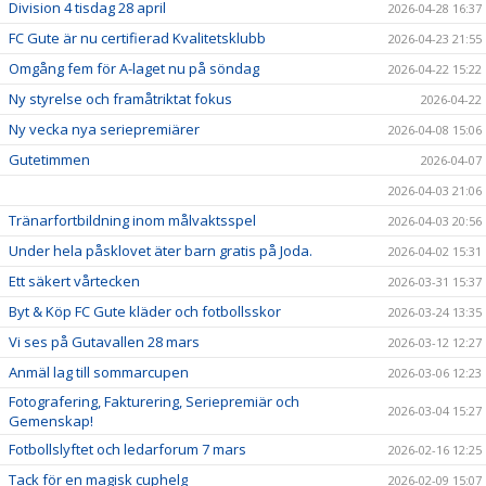
Division 4 tisdag 28 april
2026-04-28 16:37
FC Gute är nu certifierad Kvalitetsklubb
2026-04-23 21:55
Omgång fem för A-laget nu på söndag
2026-04-22 15:22
Ny styrelse och framåtriktat fokus
2026-04-22
Ny vecka nya seriepremiärer
2026-04-08 15:06
Gutetimmen
2026-04-07
2026-04-03 21:06
Tränarfortbildning inom målvaktsspel
2026-04-03 20:56
Under hela påsklovet äter barn gratis på Joda.
2026-04-02 15:31
Ett säkert vårtecken
2026-03-31 15:37
Byt & Köp FC Gute kläder och fotbollsskor
2026-03-24 13:35
Vi ses på Gutavallen 28 mars
2026-03-12 12:27
Anmäl lag till sommarcupen
2026-03-06 12:23
Fotografering, Fakturering, Seriepremiär och
2026-03-04 15:27
Gemenskap!
Fotbollslyftet och ledarforum 7 mars
2026-02-16 12:25
Tack för en magisk cuphelg
2026-02-09 15:07