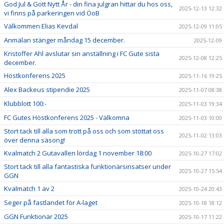
God Jul & Gott Nytt År - din fina julgran hittar du hos oss,
2025-12-13 12:32
vi finns på parkeringen vid ÖoB
Välkommen Elias Kevdal
2025-12-09 11:05
Anmälan stänger måndag 15 december.
2025-12-09
Kristoffer Ahl avslutar sin anställning i FC Gute sista
2025-12-08 12:25
december.
Höstkonferens 2025
2025-11-16 19:25
Alex Backeus stipendie 2025
2025-11-07 08:38
Klubblott 100:-
2025-11-03 19:34
FC Gutes Höstkonferens 2025 - Välkomna
2025-11-03 10:00
Stort tack till alla som trott på oss och som stöttat oss
2025-11-02 13:03
över denna säsong!
Kvalmatch 2 Gutavallen lördag 1 november 18:00
2025-10-27 17:02
Stort tack till alla fantastiska funktionärsinsatser under
2025-10-27 15:54
GGN
Kvalmatch 1 av 2
2025-10-24 20:43
Seger på fastlandet för A-laget
2025-10-18 18:12
GGN Funktionär 2025
2025-10-17 11:22