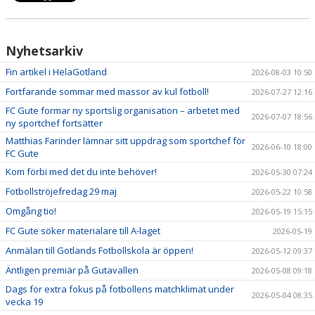
Nyhetsarkiv
Fin artikel i HelaGotland
2026-08-03 10:50
Fortfarande sommar med massor av kul fotboll!
2026-07-27 12:16
FC Gute formar ny sportslig organisation – arbetet med
2026-07-07 18:56
ny sportchef fortsätter
Matthias Farinder lämnar sitt uppdrag som sportchef för
2026-06-10 18:00
FC Gute
Kom förbi med det du inte behöver!
2026-05-30 07:24
Fotbollströjefredag 29 maj
2026-05-22 10:58
Omgång tio!
2026-05-19 15:15
FC Gute söker materialare till A-laget
2026-05-19
Anmälan till Gotlands Fotbollskola är öppen!
2026-05-12 09:37
Äntligen premiär på Gutavallen
2026-05-08 09:18
Dags för extra fokus på fotbollens matchklimat under
2026-05-04 08:35
vecka 19