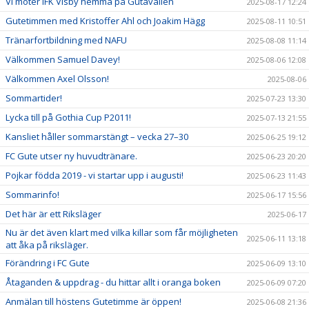
Vi möter IFK Visby hemma på Gutavallen
2025-08-17 12:24
Gutetimmen med Kristoffer Ahl och Joakim Hägg
2025-08-11 10:51
Tränarfortbildning med NAFU
2025-08-08 11:14
Välkommen Samuel Davey!
2025-08-06 12:08
Välkommen Axel Olsson!
2025-08-06
Sommartider!
2025-07-23 13:30
Lycka till på Gothia Cup P2011!
2025-07-13 21:55
Kansliet håller sommarstängt – vecka 27–30
2025-06-25 19:12
FC Gute utser ny huvudtränare.
2025-06-23 20:20
Pojkar födda 2019 - vi startar upp i augusti!
2025-06-23 11:43
Sommarinfo!
2025-06-17 15:56
Det här är ett Riksläger
2025-06-17
Nu är det även klart med vilka killar som får möjligheten
2025-06-11 13:18
att åka på riksläger.
Förändring i FC Gute
2025-06-09 13:10
Åtaganden & uppdrag - du hittar allt i oranga boken
2025-06-09 07:20
Anmälan till höstens Gutetimme är öppen!
2025-06-08 21:36