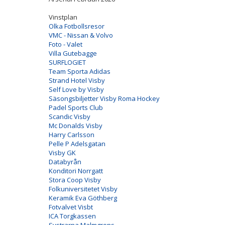
Vinstplan
Olka Fotbollsresor
VMC - Nissan & Volvo
Foto - Valet
Villa Gutebagge
SURFLOGIET
Team Sporta Adidas
Strand Hotel Visby
Self Love by Visby
Säsongsbiljetter Visby Roma Hockey
Padel Sports Club
Scandic Visby
Mc Donalds Visby
Harry Carlsson
Pelle P Adelsgatan
Visby GK
Databyrån
Konditori Norrgatt
Stora Coop Visby
Folkuniversitetet Visby
Keramik Eva Göthberg
Fotvalvet Visbt
ICA Torgkassen