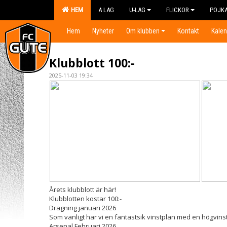
HEM
A LAG
U-LAG
FLICKOR
POJK
Hem
Nyheter
Om klubben
Kontakt
Kalen
Klubblott 100:-
2025-11-03 19:34
Årets klubblott är här!
Klubblotten kostar 100:-
Dragning januari 2026
Som vanligt har vi en fantastsik vinstplan med en högvins
Arsenal Februari 2026