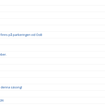
 vi finns på parkeringen vid ÖoB
mber.
ver denna säsong!
GGN