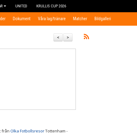
AR
UNITED
KRULLIS CUP 2026
der
Dokument
Våra lag/tränare
Matcher
Bildgalleri
<
>
t från
Olka Fotbollsresor
Tottenham -