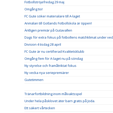
Fotbollströjefredag 29 maj
Omgång tio!
FC Gute söker materialare till A-laget
Anmälan till Gotlands Fotbollskola är öppen!
Äntligen premiär på Gutavallen
Dags för extra fokus på fotbollens matchklimat under vec
Division 4 tisdag 28 april
FC Gute är nu certifierad Kvalitetsklubb
Omgång fem för A-laget nu på söndag
Ny styrelse och framåtriktat fokus
Ny vecka nya seriepremiärer
Gutetimmen
Tränarfortbildning inom målvaktsspel
Under hela påsklovet äter barn gratis på Joda.
Ett säkert vårtecken