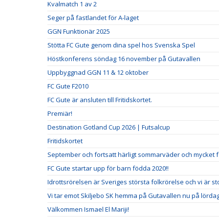
Kvalmatch 1 av 2
Seger på fastlandet för A-laget
GGN Funktionär 2025
Stötta FC Gute genom dina spel hos Svenska Spel
Höstkonferens söndag 16 november på Gutavallen
Uppbyggnad GGN 11 & 12 oktober
FC Gute F2010
FC Gute är ansluten till Fritidskortet.
Premiär!
Destination Gotland Cup 2026 | Futsalcup
Fritidskortet
September och fortsatt härligt sommarväder och mycket fo
FC Gute startar upp för barn födda 2020!!
Idrottsrörelsen är Sveriges största folkrörelse och vi är stol
Vi tar emot Skiljebo SK hemma på Gutavallen nu på lördag
Välkommen Ismael El Mariji!