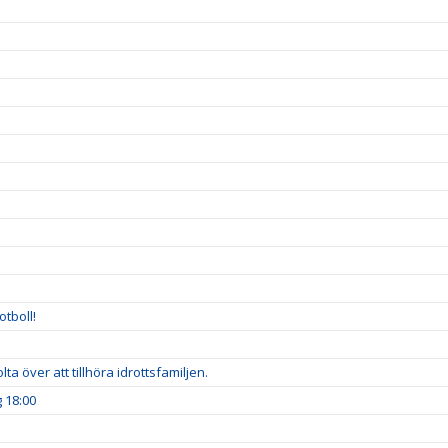
tboll!
ta över att tillhöra idrottsfamiljen.
 18:00