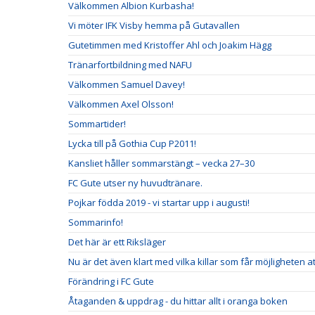
Välkommen Albion Kurbasha!
Vi möter IFK Visby hemma på Gutavallen
Gutetimmen med Kristoffer Ahl och Joakim Hägg
Tränarfortbildning med NAFU
Välkommen Samuel Davey!
Välkommen Axel Olsson!
Sommartider!
Lycka till på Gothia Cup P2011!
Kansliet håller sommarstängt – vecka 27–30
FC Gute utser ny huvudtränare.
Pojkar födda 2019 - vi startar upp i augusti!
Sommarinfo!
Det här är ett Riksläger
Nu är det även klart med vilka killar som får möjligheten at
Förändring i FC Gute
Åtaganden & uppdrag - du hittar allt i oranga boken