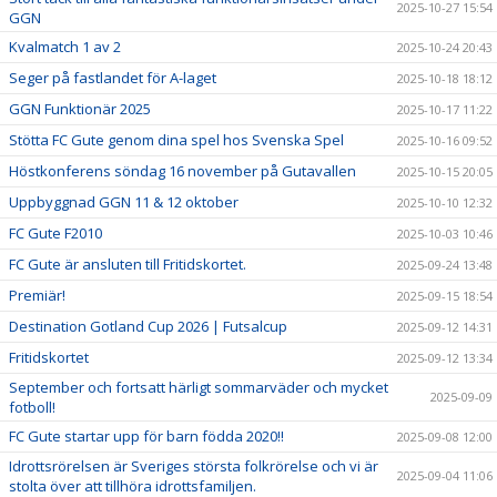
2025-10-27 15:54
GGN
Kvalmatch 1 av 2
2025-10-24 20:43
Seger på fastlandet för A-laget
2025-10-18 18:12
GGN Funktionär 2025
2025-10-17 11:22
Stötta FC Gute genom dina spel hos Svenska Spel
2025-10-16 09:52
Höstkonferens söndag 16 november på Gutavallen
2025-10-15 20:05
Uppbyggnad GGN 11 & 12 oktober
2025-10-10 12:32
FC Gute F2010
2025-10-03 10:46
FC Gute är ansluten till Fritidskortet.
2025-09-24 13:48
Premiär!
2025-09-15 18:54
Destination Gotland Cup 2026 | Futsalcup
2025-09-12 14:31
Fritidskortet
2025-09-12 13:34
September och fortsatt härligt sommarväder och mycket
2025-09-09
fotboll!
FC Gute startar upp för barn födda 2020!!
2025-09-08 12:00
Idrottsrörelsen är Sveriges största folkrörelse och vi är
2025-09-04 11:06
stolta över att tillhöra idrottsfamiljen.