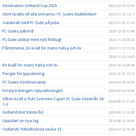
Destination Gotland Cup 2025
2025-02-05 12:09
Stort Grattis till alla vinnarna i FC Gutes klubblotteri!
2025-01-10 14:17
Galakväll med FC Gute på Joda.
2025-01-03 11:32
FC Gutes julbord!
2024-12-03 13:48
FC Gute utökar med nytt flicklag!
2024-11-26 08:20
Påminnelse, En kväll för mäns hälsa och liv
2024-11-13 15:36
2024-11-05 14:05
En kväll för mäns hälsa och liv
2024-10-25 08:48
Pengar för tjejsatsning
2024-10-02 13:12
FC Gutes Höstlovscamp
2024-09-30 10:00
Första träningen i tjejsattsningen
2024-09-04 10:00
Vilken kväll vi fick! Svenska Cupen FC Gute-Västerås SK
2024-08-21 15:45
1-3
Gotland mot Västerås!
2024-08-17 10:00
Uppstart av nya lag
2024-08-16 10:00
Gotlands fotbollsskola vecka 33
2024-07-22 10:28