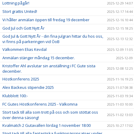
Lottning pågår!
2025-12-29 14:07
Stort grattis United!
2025-12-17 14:44
Vi håller anmälan öppen till fredag 19 december
2025-12-16 10:44
God Jul och Gott Nytt År
2025-12-15 18:25
God Jul & Gott Nytt År - din fina julgran hittar du hos oss,
2025-12-13 12:32
vi finns på parkeringen vid ÖoB
Välkommen Elias Kevdal
2025-12-09 11:05
Anmälan stänger måndag 15 december.
2025-12-09
Kristoffer Ahl avslutar sin anställning i FC Gute sista
2025-12-08 12:25
december.
Höstkonferens 2025
2025-11-16 19:25
Alex Backeus stipendie 2025
2025-11-07 08:38
Klubblott 100:-
2025-11-03 19:34
FC Gutes Höstkonferens 2025 - Välkomna
2025-11-03 10:00
Stort tack till alla som trott på oss och som stöttat oss
2025-11-02 13:03
över denna säsong!
Kvalmatch 2 Gutavallen lördag 1 november 18:00
2025-10-27 17:02
Stort tack till alla fantastiska funktionärsinsatser under