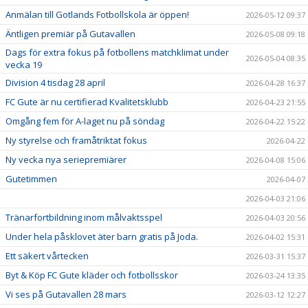
Anmälan till Gotlands Fotbollskola är öppen!
2026-05-12 09:37
Äntligen premiär på Gutavallen
2026-05-08 09:18
Dags för extra fokus på fotbollens matchklimat under
2026-05-04 08:35
vecka 19
Division 4 tisdag 28 april
2026-04-28 16:37
FC Gute är nu certifierad Kvalitetsklubb
2026-04-23 21:55
Omgång fem för A-laget nu på söndag
2026-04-22 15:22
Ny styrelse och framåtriktat fokus
2026-04-22
Ny vecka nya seriepremiärer
2026-04-08 15:06
Gutetimmen
2026-04-07
2026-04-03 21:06
Tränarfortbildning inom målvaktsspel
2026-04-03 20:56
Under hela påsklovet äter barn gratis på Joda.
2026-04-02 15:31
Ett säkert vårtecken
2026-03-31 15:37
Byt & Köp FC Gute kläder och fotbollsskor
2026-03-24 13:35
Vi ses på Gutavallen 28 mars
2026-03-12 12:27