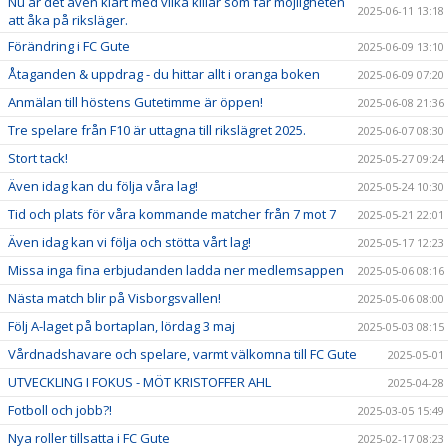
Nu är det även klart med vilka killar som får möjligheten
2025-06-11 13:18
att åka på riksläger.
Förändring i FC Gute
2025-06-09 13:10
Åtaganden & uppdrag - du hittar allt i oranga boken
2025-06-09 07:20
Anmälan till höstens Gutetimme är öppen!
2025-06-08 21:36
Tre spelare från F10 är uttagna till rikslägret 2025.
2025-06-07 08:30
Stort tack!
2025-05-27 09:24
Även idag kan du följa våra lag!
2025-05-24 10:30
Tid och plats för våra kommande matcher från 7 mot 7
2025-05-21 22:01
Även idag kan vi följa och stötta vårt lag!
2025-05-17 12:23
Missa inga fina erbjudanden ladda ner medlemsappen
2025-05-06 08:16
Nästa match blir på Visborgsvallen!
2025-05-06 08:00
Följ A-laget på bortaplan, lördag 3 maj
2025-05-03 08:15
Vårdnadshavare och spelare, varmt välkomna till FC Gute
2025-05-01
UTVECKLING I FOKUS - MÖT KRISTOFFER AHL
2025-04-28
Fotboll och jobb?!
2025-03-05 15:49
Nya roller tillsatta i FC Gute
2025-02-17 08:23