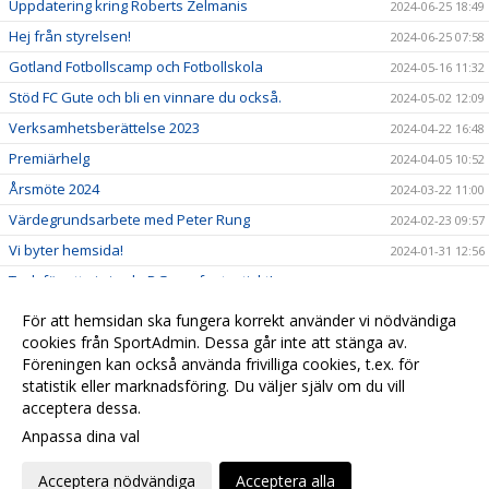
Uppdatering kring Roberts Zelmanis
2024-06-25 18:49
Hej från styrelsen!
2024-06-25 07:58
Gotland Fotbollscamp och Fotbollskola
2024-05-16 11:32
Stöd FC Gute och bli en vinnare du också.
2024-05-02 12:09
Verksamhetsberättelse 2023
2024-04-22 16:48
Premiärhelg
2024-04-05 10:52
Årsmöte 2024
2024-03-22 11:00
Värdegrundsarbete med Peter Rung
2024-02-23 09:57
Vi byter hemsida!
2024-01-31 12:56
Tack för att ni gjorde DG cup fantastiskt!
2024-01-31 12:35
Lottning DG-cup 2024
2023-12-25 14:19
För att hemsidan ska fungera korrekt använder vi nödvändiga
Nu släpper vi årets julklapp! Årskort för 2024.
cookies från SportAdmin. Dessa går inte att stänga av.
2023-12-04 14:20
Föreningen kan också använda frivilliga cookies, t.ex. för
Välkomna till FC Gute!
2023-11-27 15:09
statistik eller marknadsföring. Du väljer själv om du vill
acceptera dessa.
Anpassa dina val
Cookie-
Gå till
inställningar
Webbversion
Acceptera nödvändiga
Acceptera alla