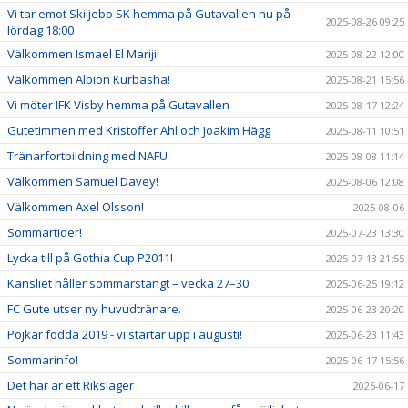
Vi tar emot Skiljebo SK hemma på Gutavallen nu på
2025-08-26 09:25
lördag 18:00
Välkommen Ismael El Mariji!
2025-08-22 12:00
Välkommen Albion Kurbasha!
2025-08-21 15:56
Vi möter IFK Visby hemma på Gutavallen
2025-08-17 12:24
Gutetimmen med Kristoffer Ahl och Joakim Hägg
2025-08-11 10:51
Tränarfortbildning med NAFU
2025-08-08 11:14
Välkommen Samuel Davey!
2025-08-06 12:08
Välkommen Axel Olsson!
2025-08-06
Sommartider!
2025-07-23 13:30
Lycka till på Gothia Cup P2011!
2025-07-13 21:55
Kansliet håller sommarstängt – vecka 27–30
2025-06-25 19:12
FC Gute utser ny huvudtränare.
2025-06-23 20:20
Pojkar födda 2019 - vi startar upp i augusti!
2025-06-23 11:43
Sommarinfo!
2025-06-17 15:56
Det här är ett Riksläger
2025-06-17