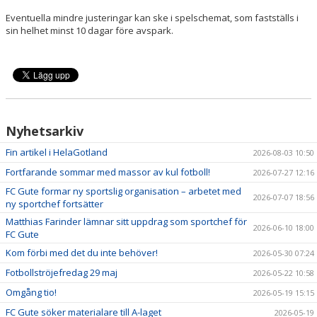
Eventuella mindre justeringar kan ske i spelschemat, som fastställs i
sin helhet minst 10 dagar före avspark.
Nyhetsarkiv
Fin artikel i HelaGotland
2026-08-03 10:50
Fortfarande sommar med massor av kul fotboll!
2026-07-27 12:16
FC Gute formar ny sportslig organisation – arbetet med
2026-07-07 18:56
ny sportchef fortsätter
Matthias Farinder lämnar sitt uppdrag som sportchef för
2026-06-10 18:00
FC Gute
Kom förbi med det du inte behöver!
2026-05-30 07:24
Fotbollströjefredag 29 maj
2026-05-22 10:58
Omgång tio!
2026-05-19 15:15
FC Gute söker materialare till A-laget
2026-05-19