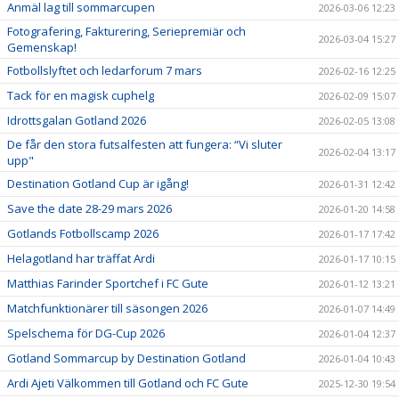
Anmäl lag till sommarcupen
2026-03-06 12:23
Fotografering, Fakturering, Seriepremiär och
2026-03-04 15:27
Gemenskap!
Fotbollslyftet och ledarforum 7 mars
2026-02-16 12:25
Tack för en magisk cuphelg
2026-02-09 15:07
Idrottsgalan Gotland 2026
2026-02-05 13:08
De får den stora futsalfesten att fungera: “Vi sluter
2026-02-04 13:17
upp"
Destination Gotland Cup är igång!
2026-01-31 12:42
Save the date 28-29 mars 2026
2026-01-20 14:58
Gotlands Fotbollscamp 2026
2026-01-17 17:42
Helagotland har träffat Ardi
2026-01-17 10:15
Matthias Farinder Sportchef i FC Gute
2026-01-12 13:21
Matchfunktionärer till säsongen 2026
2026-01-07 14:49
Spelschema för DG-Cup 2026
2026-01-04 12:37
Gotland Sommarcup by Destination Gotland
2026-01-04 10:43
Ardi Ajeti Välkommen till Gotland och FC Gute
2025-12-30 19:54