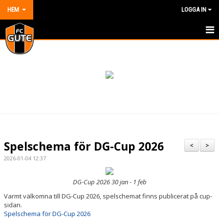
HEM
LOGGA IN
HEM
NYHETER
OM KLUBBEN
KONTAKT
KALENDER
Spelschema för DG-Cup 2026
<
>
DOKUMENT
2026-01-04 12:37
VÅRA LAG/TRÄNARE
DG-Cup 2026 30 jan - 1 feb
Varmt välkomna till DG-Cup 2026, spelschemat finns publicerat på cup-
MATCHER
sidan.
Spelschema för DG-Cup 2026
BILDGALLERI