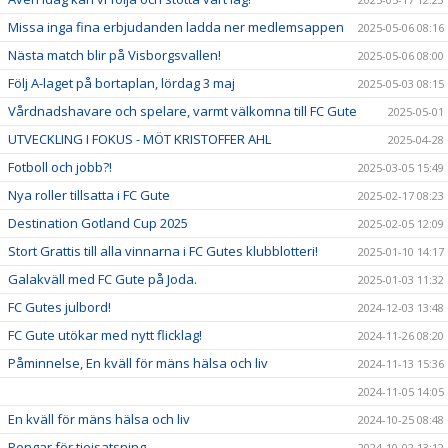
Missa inga fina erbjudanden ladda ner medlemsappen
2025-05-06 08:16
Nästa match blir på Visborgsvallen!
2025-05-06 08:00
Följ A-laget på bortaplan, lördag 3 maj
2025-05-03 08:15
Vårdnadshavare och spelare, varmt välkomna till FC Gute
2025-05-01
UTVECKLING I FOKUS - MÖT KRISTOFFER AHL
2025-04-28
Fotboll och jobb?!
2025-03-05 15:49
Nya roller tillsatta i FC Gute
2025-02-17 08:23
Destination Gotland Cup 2025
2025-02-05 12:09
Stort Grattis till alla vinnarna i FC Gutes klubblotteri!
2025-01-10 14:17
Galakväll med FC Gute på Joda.
2025-01-03 11:32
FC Gutes julbord!
2024-12-03 13:48
FC Gute utökar med nytt flicklag!
2024-11-26 08:20
Påminnelse, En kväll för mäns hälsa och liv
2024-11-13 15:36
2024-11-05 14:05
En kväll för mäns hälsa och liv
2024-10-25 08:48
Pengar för tjejsatsning
2024-10-02 13:12