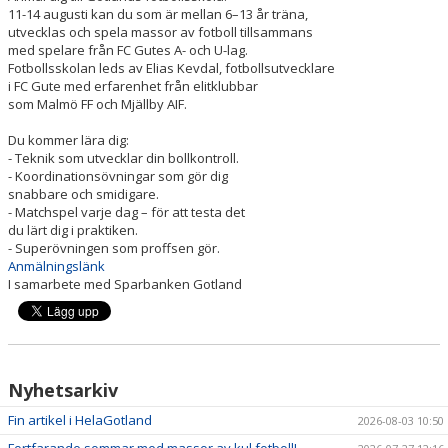
11-14 augusti kan du som är mellan 6–13 år träna,
utvecklas och spela massor av fotboll tillsammans
med spelare från FC Gutes A- och U-lag.
Fotbollsskolan leds av Elias Kevdal, fotbollsutvecklare
i FC Gute med erfarenhet från elitklubbar
som Malmö FF och Mjällby AIF.
Du kommer lära dig:
- Teknik som utvecklar din bollkontroll.
- Koordinationsövningar som gör dig
snabbare och smidigare.
- Matchspel varje dag – för att testa det
du lärt dig i praktiken.
- Superövningen som proffsen gör.
Anmälningslänk
I samarbete med Sparbanken Gotland
Nyhetsarkiv
Fin artikel i HelaGotland
2026-08-03 10:50
Fortfarande sommar med massor av kul fotboll!