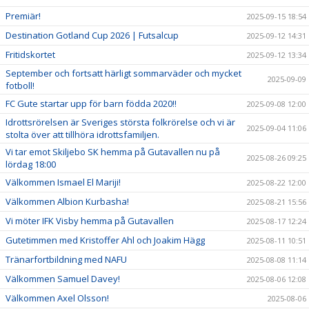
Premiär!
2025-09-15 18:54
Destination Gotland Cup 2026 | Futsalcup
2025-09-12 14:31
Fritidskortet
2025-09-12 13:34
September och fortsatt härligt sommarväder och mycket
2025-09-09
fotboll!
FC Gute startar upp för barn födda 2020!!
2025-09-08 12:00
Idrottsrörelsen är Sveriges största folkrörelse och vi är
2025-09-04 11:06
stolta över att tillhöra idrottsfamiljen.
Vi tar emot Skiljebo SK hemma på Gutavallen nu på
2025-08-26 09:25
lördag 18:00
Välkommen Ismael El Mariji!
2025-08-22 12:00
Välkommen Albion Kurbasha!
2025-08-21 15:56
Vi möter IFK Visby hemma på Gutavallen
2025-08-17 12:24
Gutetimmen med Kristoffer Ahl och Joakim Hägg
2025-08-11 10:51
Tränarfortbildning med NAFU
2025-08-08 11:14
Välkommen Samuel Davey!
2025-08-06 12:08
Välkommen Axel Olsson!
2025-08-06