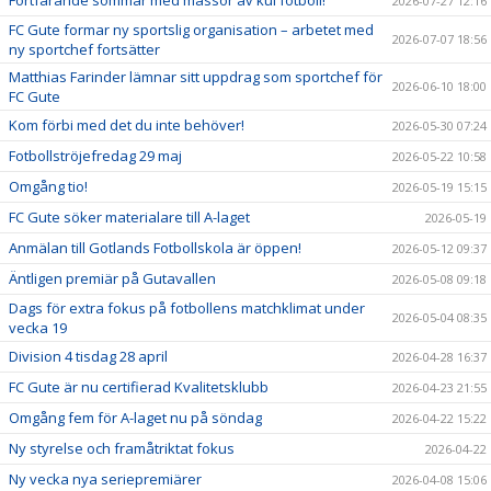
2026-07-27 12:16
FC Gute formar ny sportslig organisation – arbetet med
2026-07-07 18:56
ny sportchef fortsätter
Matthias Farinder lämnar sitt uppdrag som sportchef för
2026-06-10 18:00
FC Gute
Kom förbi med det du inte behöver!
2026-05-30 07:24
Fotbollströjefredag 29 maj
2026-05-22 10:58
Omgång tio!
2026-05-19 15:15
FC Gute söker materialare till A-laget
2026-05-19
Anmälan till Gotlands Fotbollskola är öppen!
2026-05-12 09:37
Äntligen premiär på Gutavallen
2026-05-08 09:18
Dags för extra fokus på fotbollens matchklimat under
2026-05-04 08:35
vecka 19
Division 4 tisdag 28 april
2026-04-28 16:37
FC Gute är nu certifierad Kvalitetsklubb
2026-04-23 21:55
Omgång fem för A-laget nu på söndag
2026-04-22 15:22
Ny styrelse och framåtriktat fokus
2026-04-22
Ny vecka nya seriepremiärer
2026-04-08 15:06