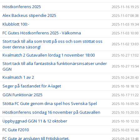
Höstkonferens 2025
2025-11-16 19:25
Alex Backeus stipendie 2025
2025-11-07 08:38
Klubblott 100:-
2025-11-03 19:34
FC Gutes Höstkonferens 2025 - Välkomna
2025-11-03 10:00
Stort tack till alla som trott på oss och som stöttat oss
2025-11-02 13:03
över denna säsong!
Kvalmatch 2 Gutavallen lördag 1 november 18:00
2025-10-27 17:02
Stort tack till alla fantastiska funktionärsinsatser under
2025-10-27 15:54
GGN
Kvalmatch 1 av 2
2025-10-24 20:43
Seger på fastlandet för A-laget
2025-10-18 18:12
GGN Funktionär 2025
2025-10-17 11:22
Stötta FC Gute genom dina spel hos Svenska Spel
2025-10-16 09:52
Höstkonferens söndag 16 november på Gutavallen
2025-10-15 20:05
Uppbyggnad GGN 11 & 12 oktober
2025-10-10 12:32
FC Gute F2010
2025-10-03 10:46
FC Gute är ansluten till Fritidskortet.
2025-09-24 13:48