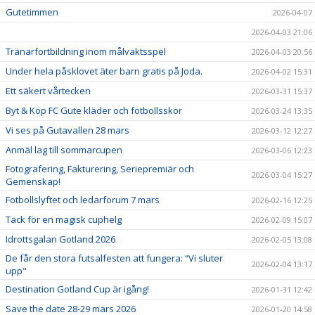
Gutetimmen
2026-04-07
2026-04-03 21:06
Tränarfortbildning inom målvaktsspel
2026-04-03 20:56
Under hela påsklovet äter barn gratis på Joda.
2026-04-02 15:31
Ett säkert vårtecken
2026-03-31 15:37
Byt & Köp FC Gute kläder och fotbollsskor
2026-03-24 13:35
Vi ses på Gutavallen 28 mars
2026-03-12 12:27
Anmäl lag till sommarcupen
2026-03-06 12:23
Fotografering, Fakturering, Seriepremiär och
2026-03-04 15:27
Gemenskap!
Fotbollslyftet och ledarforum 7 mars
2026-02-16 12:25
Tack för en magisk cuphelg
2026-02-09 15:07
Idrottsgalan Gotland 2026
2026-02-05 13:08
De får den stora futsalfesten att fungera: “Vi sluter
2026-02-04 13:17
upp"
Destination Gotland Cup är igång!
2026-01-31 12:42
Save the date 28-29 mars 2026
2026-01-20 14:58