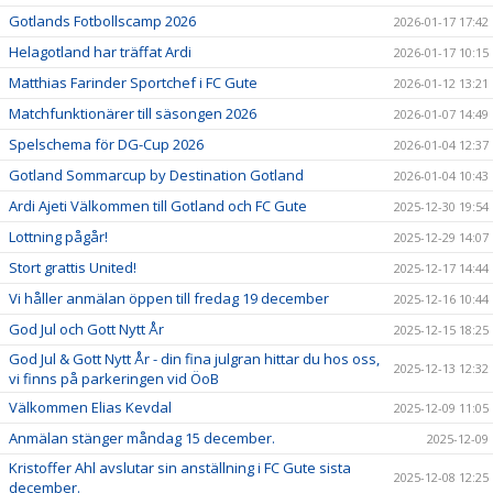
Gotlands Fotbollscamp 2026
2026-01-17 17:42
Helagotland har träffat Ardi
2026-01-17 10:15
Matthias Farinder Sportchef i FC Gute
2026-01-12 13:21
Matchfunktionärer till säsongen 2026
2026-01-07 14:49
Spelschema för DG-Cup 2026
2026-01-04 12:37
Gotland Sommarcup by Destination Gotland
2026-01-04 10:43
Ardi Ajeti Välkommen till Gotland och FC Gute
2025-12-30 19:54
Lottning pågår!
2025-12-29 14:07
Stort grattis United!
2025-12-17 14:44
Vi håller anmälan öppen till fredag 19 december
2025-12-16 10:44
God Jul och Gott Nytt År
2025-12-15 18:25
God Jul & Gott Nytt År - din fina julgran hittar du hos oss,
2025-12-13 12:32
vi finns på parkeringen vid ÖoB
Välkommen Elias Kevdal
2025-12-09 11:05
Anmälan stänger måndag 15 december.
2025-12-09
Kristoffer Ahl avslutar sin anställning i FC Gute sista
2025-12-08 12:25
december.