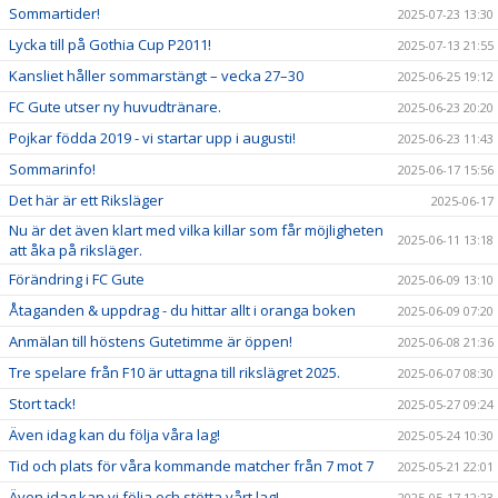
Sommartider!
2025-07-23 13:30
Lycka till på Gothia Cup P2011!
2025-07-13 21:55
Kansliet håller sommarstängt – vecka 27–30
2025-06-25 19:12
FC Gute utser ny huvudtränare.
2025-06-23 20:20
Pojkar födda 2019 - vi startar upp i augusti!
2025-06-23 11:43
Sommarinfo!
2025-06-17 15:56
Det här är ett Riksläger
2025-06-17
Nu är det även klart med vilka killar som får möjligheten
2025-06-11 13:18
att åka på riksläger.
Förändring i FC Gute
2025-06-09 13:10
Åtaganden & uppdrag - du hittar allt i oranga boken
2025-06-09 07:20
Anmälan till höstens Gutetimme är öppen!
2025-06-08 21:36
Tre spelare från F10 är uttagna till rikslägret 2025.
2025-06-07 08:30
Stort tack!
2025-05-27 09:24
Även idag kan du följa våra lag!
2025-05-24 10:30
Tid och plats för våra kommande matcher från 7 mot 7
2025-05-21 22:01
Även idag kan vi följa och stötta vårt lag!
2025-05-17 12:23