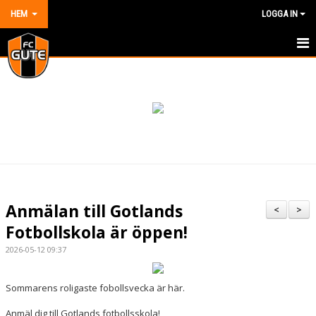
HEM
LOGGA IN
HEM
NYHETER
OM KLUBBEN
KONTAKT
KALENDER
Anmälan till Gotlands
<
>
DOKUMENT
Fotbollskola är öppen!
2026-05-12 09:37
VÅRA LAG/TRÄNARE
MATCHER
Sommarens roligaste fobollsvecka är här.
Anmäl dig till Gotlands fotbollsskola!
BILDGALLERI