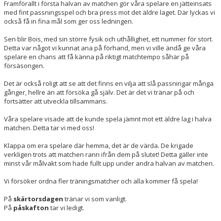
Framförallt i första halvan av matchen gör våra spelare en jätteinsats
med fint passningsspel och bra press mot det äldre laget. Där lyckas vi
också få in fina mål som ger oss ledningen.
Sen blir Bois, med sin större fysik och uthållighet, ett nummer för stort.
Detta var något vi kunnat ana på förhand, men vi ville ändå ge våra
spelare en chans att få känna på riktigt matchtempo såhär på
försäsongen.
Det är också roligt att se att det finns en vilja att slå passningar många
gånger, hellre än att försöka gå själv. Det är det vi tränar på och
fortsätter att utveckla tillsammans.
Våra spelare visade att de kunde spela jämnt mot ett äldre lag i halva
matchen. Detta tar vi med oss!
Klappa om era spelare där hemma, det är de värda. De krigade
verkligen trots att matchen rann ifrån dem på slutet! Detta gäller inte
minst vår målvakt som hade fullt upp under andra halvan av matchen.
Vi försöker ordna fler träningsmatcher och alla kommer få spela!
På
skärtorsdagen
tränar vi som vanligt.
På
påskafton
tar vi ledigt.