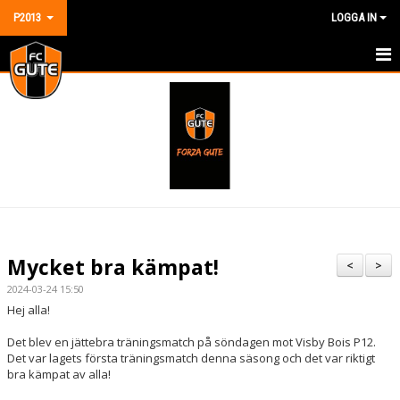
P2013
LOGGA IN
HEM
NYHETER
KALENDER
MATCHER
TRUPPEN
Mycket bra kämpat!
<
>
BILDGALLERI
2024-03-24 15:50
Hej alla!
DOKUMENT
Det blev en jättebra träningsmatch på söndagen mot Visby Bois P12.
Det var lagets första träningsmatch denna säsong och det var riktigt
KONTAKT
bra kämpat av alla!
GÄSTBOK