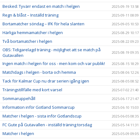
Besked: Tyvärr endast en match i helgen
2025-09-19 13:58
Regn & blåst – Inställd träning
2025-09-11 08:09
Bortamatcher söndag – IFK för hela slanten
2025-09-05 10:53
Härliga hemmamatcher i helgen
2025-08-29 10:17
Två bortamatcher i helgen
2025-08-22 09:23
OBS: Tidigarelagd träning - möjlighet att se match på
2025-08-19 09:35
Gutavallen
Ingen match i helgen för oss - men kom och var publik!
2025-08-15 18:29
Matchdags i helgen - borta och hemma
2025-08-06 12:26
Tack för Kalmar Cup nu drar serien igång igen
2025-08-05 08:52
Träningstillfälle med kort varsel
2025-07-02 21:40
Sommaruppehåll
2025-06-17 21:47
Information inför Gotland Sommarcup
2025-06-10 15:03
Matcher i helgen - sista inför Gotlandscup
2025-06-05 08:35
FC Gute på Gutavallen - inställd träning torsdag
2025-05-14 11:31
Matcher i helgen
2025-05-09 09:05