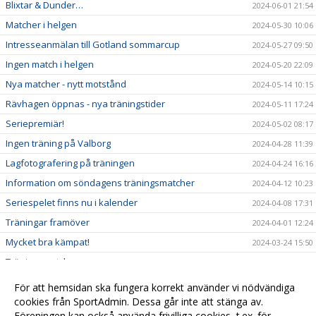
Blixtar & Dunder…
2024-06-01 21:54
Matcher i helgen
2024-05-30 10:06
Intresseanmälan till Gotland sommarcup
2024-05-27 09:50
Ingen match i helgen
2024-05-20 22:09
Nya matcher - nytt motstånd
2024-05-14 10:15
Rävhagen öppnas - nya träningstider
2024-05-11 17:24
Seriepremiär!
2024-05-02 08:17
Ingen träning på Valborg
2024-04-28 11:39
Lagfotografering på träningen
2024-04-24 16:16
Information om söndagens träningsmatcher
2024-04-12 10:23
Seriespelet finns nu i kalender
2024-04-08 17:31
Träningar framöver
2024-04-01 12:24
Mycket bra kämpat!
2024-03-24 15:50
Träningsmatcher
2024-03-20 20:38
Gotland Sommarcup 2024
2024-03-17 12:34
För att hemsidan ska fungera korrekt använder vi nödvändiga
Kul träning med äldre
cookies från SportAdmin. Dessa går inte att stänga av.
2024-02-29 18:17
Föreningen kan också använda frivilliga cookies, t.ex. för