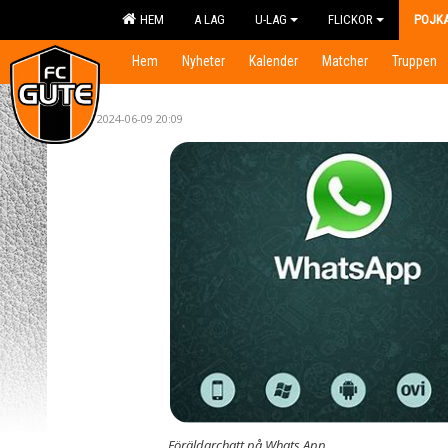
HEM
A LAG
U-LAG
FLICKOR
POJK
Hem
Nyheter
Kalender
Matcher
Truppen
2024-06-09 20:09
Föräldarchatt på Whats App