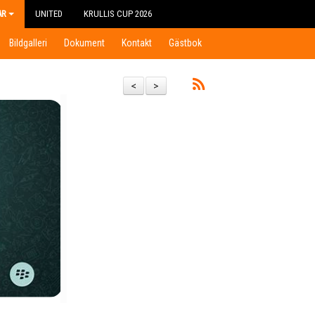
AR
UNITED
KRULLIS CUP 2026
Bildgalleri
Dokument
Kontakt
Gästbok
<
>