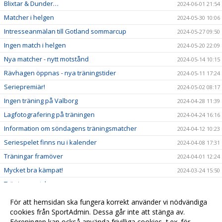
Blixtar & Dunder…
2024-06-01 21:54
Matcher i helgen
2024-05-30 10:06
Intresseanmälan till Gotland sommarcup
2024-05-27 09:50
Ingen match i helgen
2024-05-20 22:09
Nya matcher - nytt motstånd
2024-05-14 10:15
Rävhagen öppnas - nya träningstider
2024-05-11 17:24
Seriepremiär!
2024-05-02 08:17
Ingen träning på Valborg
2024-04-28 11:39
Lagfotografering på träningen
2024-04-24 16:16
Information om söndagens träningsmatcher
2024-04-12 10:23
Seriespelet finns nu i kalender
2024-04-08 17:31
Träningar framöver
2024-04-01 12:24
Mycket bra kämpat!
2024-03-24 15:50
Träningsmatcher
2024-03-20 20:38
Gotland Sommarcup 2024
2024-03-17 12:34
För att hemsidan ska fungera korrekt använder vi nödvändiga
Kul träning med äldre
cookies från SportAdmin. Dessa går inte att stänga av.
2024-02-29 18:17
Föreningen kan också använda frivilliga cookies, t.ex. för