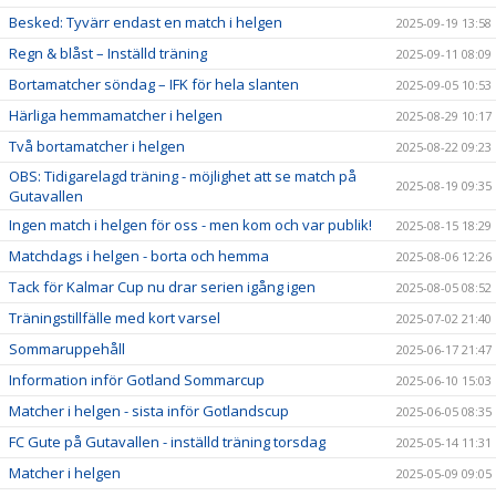
Besked: Tyvärr endast en match i helgen
2025-09-19 13:58
Regn & blåst – Inställd träning
2025-09-11 08:09
Bortamatcher söndag – IFK för hela slanten
2025-09-05 10:53
Härliga hemmamatcher i helgen
2025-08-29 10:17
Två bortamatcher i helgen
2025-08-22 09:23
OBS: Tidigarelagd träning - möjlighet att se match på
2025-08-19 09:35
Gutavallen
Ingen match i helgen för oss - men kom och var publik!
2025-08-15 18:29
Matchdags i helgen - borta och hemma
2025-08-06 12:26
Tack för Kalmar Cup nu drar serien igång igen
2025-08-05 08:52
Träningstillfälle med kort varsel
2025-07-02 21:40
Sommaruppehåll
2025-06-17 21:47
Information inför Gotland Sommarcup
2025-06-10 15:03
Matcher i helgen - sista inför Gotlandscup
2025-06-05 08:35
FC Gute på Gutavallen - inställd träning torsdag
2025-05-14 11:31
Matcher i helgen
2025-05-09 09:05