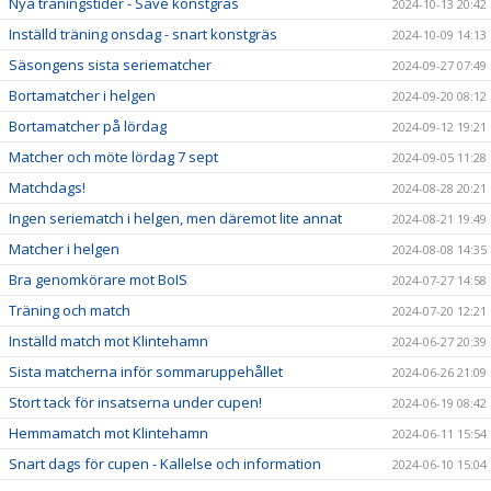
Nya träningstider - Säve konstgräs
2024-10-13 20:42
Inställd träning onsdag - snart konstgräs
2024-10-09 14:13
Säsongens sista seriematcher
2024-09-27 07:49
Bortamatcher i helgen
2024-09-20 08:12
Bortamatcher på lördag
2024-09-12 19:21
Matcher och möte lördag 7 sept
2024-09-05 11:28
Matchdags!
2024-08-28 20:21
Ingen seriematch i helgen, men däremot lite annat
2024-08-21 19:49
Matcher i helgen
2024-08-08 14:35
Bra genomkörare mot BoIS
2024-07-27 14:58
Träning och match
2024-07-20 12:21
Inställd match mot Klintehamn
2024-06-27 20:39
Sista matcherna inför sommaruppehållet
2024-06-26 21:09
Stort tack för insatserna under cupen!
2024-06-19 08:42
Hemmamatch mot Klintehamn
2024-06-11 15:54
Snart dags för cupen - Kallelse och information
2024-06-10 15:04