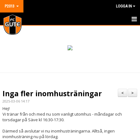
P2013
LOGGA IN
HEM
NYHETER
KALENDER
MATCHER
TRUPPEN
Inga fler inomhusträningar
<
>
BILDGALLERI
2025-03-06 14:17
Hej!
DOKUMENT
Vi tränar från och med nu som vanligt utomhus - måndagar och
torsdagar på Säve kl 16:30-17:30.
KONTAKT
Därmed så avslutar vi nu inomhusträningarna. Alltså, ingen
inomhusträning nu på lördag.
GÄSTBOK