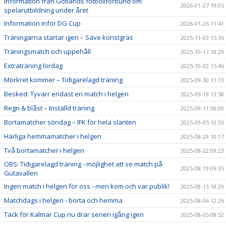
Information från Gotlands fotbollförbund om
2026-01-27 19:05
spelarutbildning under året
Information inför DG Cup
2026-01-26 11:41
Träningarna startar igen – Säve konstgräs
2025-11-03 15:36
Träningsmatch och uppehåll
2025-10-17 18:29
Extraträning lördag
2025-10-02 15:46
Mörkret kommer – Tidigarelagd träning
2025-09-30 11:13
Besked: Tyvärr endast en match i helgen
2025-09-19 13:58
Regn & blåst – Inställd träning
2025-09-11 08:09
Bortamatcher söndag – IFK för hela slanten
2025-09-05 10:53
Härliga hemmamatcher i helgen
2025-08-29 10:17
Två bortamatcher i helgen
2025-08-22 09:23
OBS: Tidigarelagd träning - möjlighet att se match på
2025-08-19 09:35
Gutavallen
Ingen match i helgen för oss - men kom och var publik!
2025-08-15 18:29
Matchdags i helgen - borta och hemma
2025-08-06 12:26
Tack för Kalmar Cup nu drar serien igång igen
2025-08-05 08:52