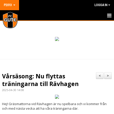
P2013
LOGGA IN
HEM
NYHETER
KALENDER
MATCHER
TRUPPEN
Vårsäsong: Nu flyttas
<
>
BILDGALLERI
träningarna till Rävhagen
2025-04-30 14:08
DOKUMENT
KONTAKT
Hej! Gräsmattorna vid Rävhagen är nu spelbara och vi kommer från
och med nästa vecka att ha våra träningarna där.
GÄSTBOK