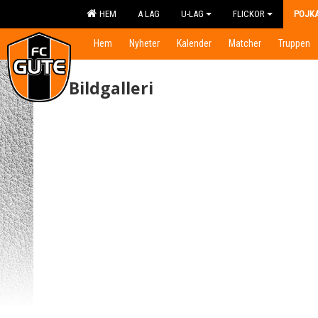
HEM
A LAG
U-LAG
FLICKOR
POJK
Hem
Nyheter
Kalender
Matcher
Truppen
Bildgalleri