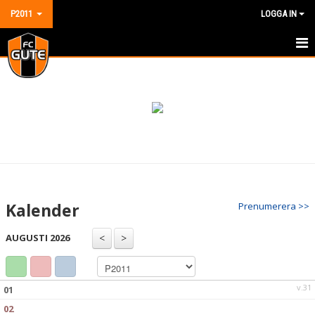
P2011
LOGGA IN
HEM
NYHETER
KALENDER
MATCHER
TRUPPEN
Kalender
Prenumerera >>
DOKUMENT
AUGUSTI 2026
KONTAKT
GÄSTBOK
v.31
01
02