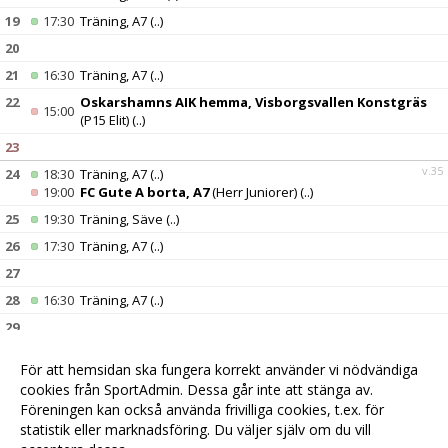
19
17:30
Träning, A7
(..)
20
21
16:30
Träning, A7
(..)
22
Oskarshamns AIK hemma, Visborgsvallen Konstgräs
15:00
(P15 Elit)
(..)
23
v.35
24
18:30
Träning, A7
(..)
19:00
FC Gute A borta, A7
(Herr Juniorer)
(..)
25
19:30
Träning, Säve
(..)
26
17:30
Träning, A7
(..)
27
28
16:30
Träning, A7
(..)
29
30
14:00
Kalmar FF borta, Gasten IP 1, Kalmar
(P15 Elit)
(..)
För att hemsidan ska fungera korrekt använder vi nödvändiga
v.36
31
18:30
Träning, A7
(..)
cookies från SportAdmin. Dessa går inte att stänga av.
19:30
IFK Visby hemma, Säve konstgräs
(Herr Juniorer)
(..)
Föreningen kan också använda frivilliga cookies, t.ex. för
statistik eller marknadsföring. Du väljer själv om du vill