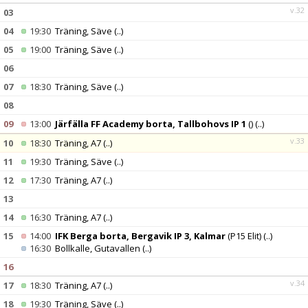
v.32
03
04
19:30
Träning, Säve
(..)
05
19:00
Träning, Säve
(..)
06
07
18:30
Träning, Säve
(..)
08
09
13:00
Järfälla FF Academy borta, Tallbohovs IP 1
()
(..)
v.33
10
18:30
Träning, A7
(..)
11
19:30
Träning, Säve
(..)
12
17:30
Träning, A7
(..)
13
14
16:30
Träning, A7
(..)
15
14:00
IFK Berga borta, Bergavik IP 3, Kalmar
(P15 Elit)
(..)
16:30
Bollkalle, Gutavallen
(..)
16
v.34
17
18:30
Träning, A7
(..)
18
19:30
Träning, Säve
(..)