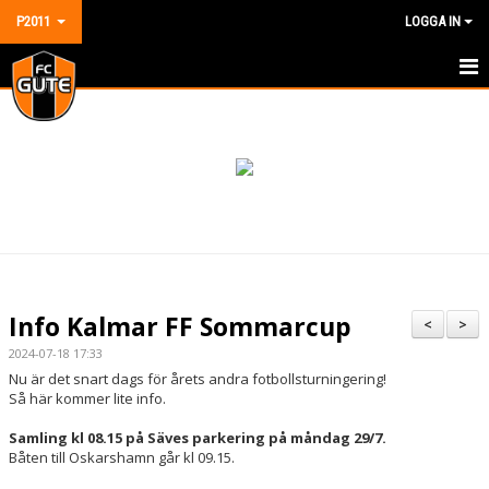
P2011
LOGGA IN
HEM
NYHETER
KALENDER
MATCHER
TRUPPEN
Info Kalmar FF Sommarcup
<
>
DOKUMENT
2024-07-18 17:33
Nu är det snart dags för årets andra fotbollsturningering!
KONTAKT
Så här kommer lite info.
Samling kl 08.15 på Säves parkering på måndag 29/7.
GÄSTBOK
Båten till Oskarshamn går kl 09.15.