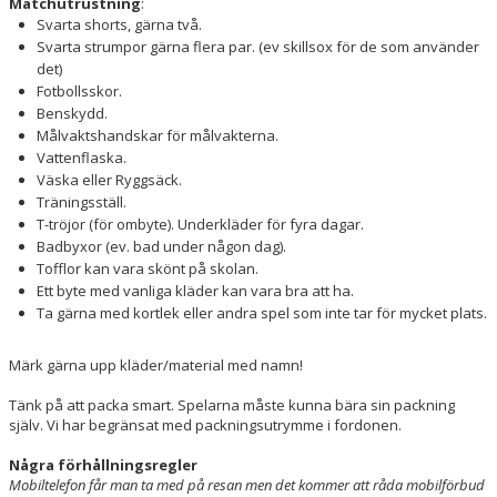
Matchutrustning
:
Svarta shorts, gärna två.
Svarta strumpor gärna flera par. (ev skillsox för de som använder
det)
Fotbollsskor.
Benskydd.
Målvaktshandskar för målvakterna.
Vattenflaska.
Väska eller Ryggsäck.
Träningsställ.
T-tröjor (för ombyte). Underkläder för fyra dagar.
Badbyxor (ev. bad under någon dag).
Tofflor kan vara skönt på skolan.
Ett byte med vanliga kläder kan vara bra att ha.
Ta gärna med kortlek eller andra spel som inte tar för mycket plats.
Märk gärna upp kläder/material med namn!
Tänk på att packa smart. Spelarna måste kunna bära sin packning
själv. Vi har begränsat med packningsutrymme i fordonen.
Några förhållningsregler
Mobiltelefon får man ta med på resan men det kommer att råda mobilförbud