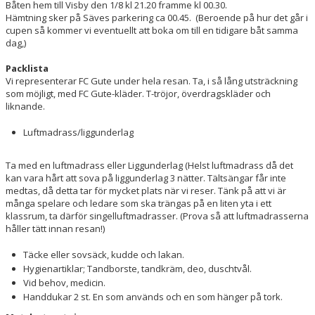
Båten hem till Visby den 1/8 kl 21.20 framme kl 00.30.
Hämtning sker på Säves parkering ca 00.45. (Beroende på hur det går i
cupen så kommer vi eventuellt att boka om till en tidigare båt samma
dag,)
Packlista
Vi representerar FC Gute under hela resan. Ta, i så lång utsträckning
som möjligt, med FC Gute-kläder. T-tröjor, överdragskläder och
liknande.
Luftmadrass/liggunderlag
Ta med en luftmadrass eller Liggunderlag (Helst luftmadrass då det
kan vara hårt att sova på liggunderlag 3 nätter. Tältsängar får inte
medtas, då detta tar för mycket plats när vi reser. Tänk på att vi är
många spelare och ledare som ska trängas på en liten yta i ett
klassrum, ta därför singelluftmadrasser. (Prova så att luftmadrasserna
håller tätt innan resan!)
Täcke eller sovsäck, kudde och lakan.
Hygienartiklar; Tandborste, tandkräm, deo, duschtvål.
Vid behov, medicin.
Handdukar 2 st. En som används och en som hänger på tork.