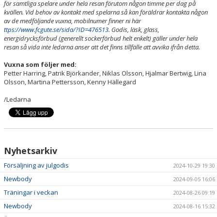
för samtliga spelare under hela resan förutom någon timme per dag på
kvällen. Vid behov av kontakt med spelarna så kan föräldrar kontakta någon
av de medföljande vuxna, mobilnumer finner ni här
ttps://www.fcgute.se/sida/?ID=476513
. Godis, läsk, glass,
energidrycksförbud (generellt sockerförbud helt enkelt) gäller under hela
resan så vida inte ledarna anser att det finns tillfälle att avvika ifrån detta.
Vuxna som följer med:
Petter Harring, Patrik Björkander, Niklas Olsson, Hjalmar Bertwig, Lina
Olsson, Martina Pettersson, Kenny Hällegard
/Ledarna
Nyhetsarkiv
Försäljning av julgodis
2024-10-29 19:30
Newbody
2024-09-05 16:06
Träningar i veckan
2024-08-26 09:19
Newbody
2024-08-16 15:32